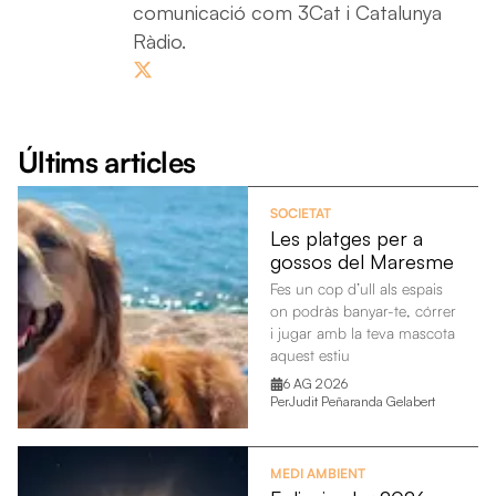
comunicació com 3Cat i Catalunya
Ràdio.
Últims articles
SOCIETAT
Les platges per a
gossos del Maresme
Fes un cop d’ull als espais
on podràs banyar-te, córrer
i jugar amb la teva mascota
aquest estiu
6 AG 2026
Per
Judit Peñaranda Gelabert
MEDI AMBIENT