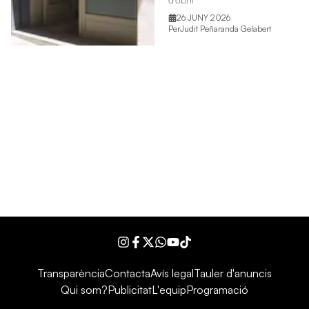
26 JUNY 2026
Per
Judit Peñaranda Gelabert
Instagram
Facebook
Twitter
WhatsApp
YouTube
Tiktok
Transparència
Contacta
Avís legal
Tauler d'anuncis
Qui som?
Publicitat
L'equip
Programació