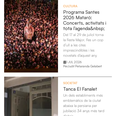
CULTURA
Programa Santes
2026 Mataró:
Concerts, activitats i
tota l’agenda&nbsp;
Del 17 al 29 de juliol torna
la Festa Major. Fes un cop
d’ull a les cites
imprescindibles i les
novetats d’aquest any
1 JUL 2026
Per
Judit Peñaranda Gelabert
SOCIETAT
Tanca El Fanalet
Un dels establiments més
emblemàtics de la ciutat
abaixa la persiana per
jubilació 34 anys més tard
d'obrir