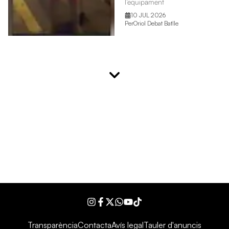
l’equipament
10 JUL 2026
Per
Oriol Debat Batlle
Instagram
Facebook
Twitter
WhatsApp
YouTube
Tiktok
Transparència
Contacta
Avís legal
Tauler d'anuncis