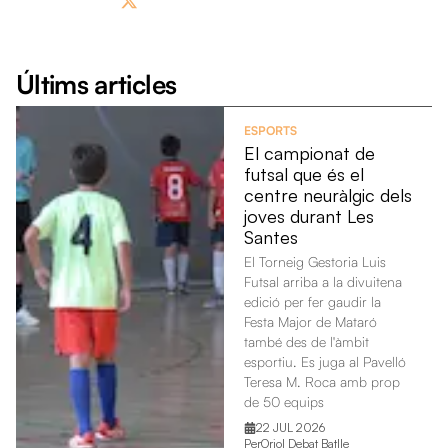
Últims articles
ESPORTS
El campionat de
futsal que és el
centre neuràlgic dels
joves durant Les
Santes
El Torneig Gestoria Luis
Futsal arriba a la divuitena
edició per fer gaudir la
Festa Major de Mataró
també des de l'àmbit
esportiu. Es juga al Pavelló
Teresa M. Roca amb prop
de 50 equips
22 JUL 2026
Per
Oriol Debat Batlle