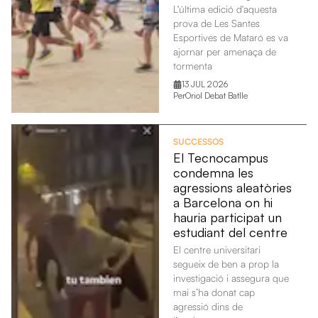
L'última edició d'aquesta
prova de Les Santes
Esportives de Mataró es va
ajornar per amenaça de
tormenta
13 JUL 2026
Per
Oriol Debat Batlle
SUCCESSOS
El Tecnocampus
condemna les
agressions aleatòries
a Barcelona on hi
hauria participat un
estudiant del centre
El centre universitari
segueix de ben a prop la
investigació i assegura que
mai s’ha donat cap
agressió dins de