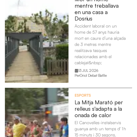
mentre treballava
en una casa a
Dosrius
Accident laboral on un
home de 57 anys hauria
mort en caure d’una alçada
de 3 metres mentre
realitzava tasques
relacionades amb el
cablejat&nbsp;
13 JUL 2026
Per
Oriol Debat Batlle
ESPORTS
La Mitja Marató per
relleus s'adapta a la
onada de calor
El Canovelles-instalservis
guanya amb un temps d' 1 h
15 minuts i 30 segons.