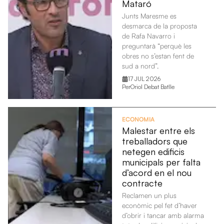
Mataró
Junts Maresme es
desmarca de la proposta
de Rafa Navarro i
preguntarà “perquè les
obres no s’estan fent de
sud a nord”.
17 JUL 2026
Per
Oriol Debat Batlle
ECONOMIA
Malestar entre els
treballadors que
netegen edificis
municipals per falta
d’acord en el nou
contracte
Reclamen un plus
econòmic pel fet d’haver
d’obrir i tancar amb alarma