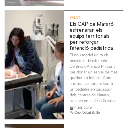
SALUT
Els CAP de Mataró
estrenaran els
equips territorials
per reforçar
l'atenció pediàtrica
El nou model unirà els
pediatres de diferents
Centres d'Atenció Primària
per donar un servei de més
qualitat als infants. Com
fins ara, sempre hi haurà
un pediatre en cadascun
dels centres de Mataró,
excepte en el de la Gatassa
21 JUL 2026
Per
Oriol Debat Batlle