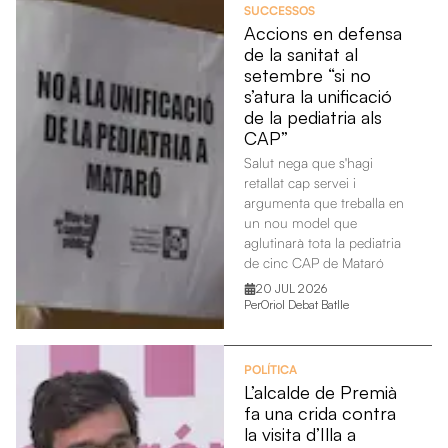
SUCCESSOS
Accions en defensa
de la sanitat al
setembre “si no
s’atura la unificació
de la pediatria als
CAP”
Salut nega que s'hagi
retallat cap servei i
argumenta que treballa en
un nou model que
aglutinarà tota la pediatria
de cinc CAP de Mataró
20 JUL 2026
Per
Oriol Debat Batlle
POLÍTICA
L’alcalde de Premià
fa una crida contra
la visita d’Illa a