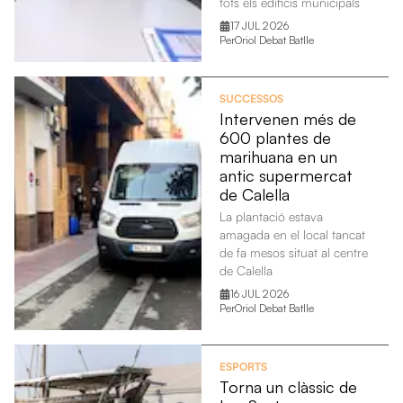
tots els edificis municipals
17 JUL 2026
Per
Oriol Debat Batlle
SUCCESSOS
Intervenen més de
600 plantes de
marihuana en un
antic supermercat
de Calella
La plantació estava
amagada en el local tancat
de fa mesos situat al centre
de Calella
16 JUL 2026
Per
Oriol Debat Batlle
ESPORTS
Torna un clàssic de