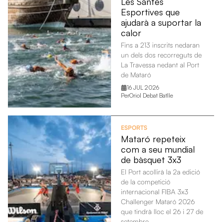
Les Santes
Esportives que
ajudarà a suportar la
calor
Fins a 213 inscrits nedaran
un dels dos recorreguts de
La Travessa nedant al Port
de Mataró
16 JUL 2026
Per
Oriol Debat Batlle
ESPORTS
Mataró repeteix
com a seu mundial
de bàsquet 3x3
El Port acollirà la 2a edició
de la competició
internacional FIBA 3x3
Challenger Mataró 2026
que tindrà lloc el 26 i 27 de
setembre