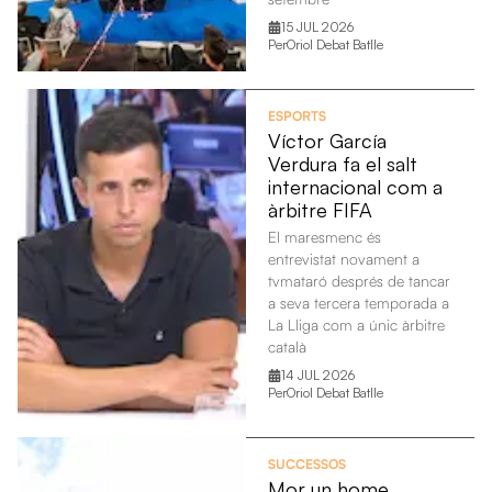
15 JUL 2026
Per
Oriol Debat Batlle
ESPORTS
Víctor García
Verdura fa el salt
internacional com a
àrbitre FIFA
El maresmenc és
entrevistat novament a
tvmataró després de tancar
a seva tercera temporada a
La Lliga com a únic àrbitre
català
14 JUL 2026
Per
Oriol Debat Batlle
SUCCESSOS
Mor un home