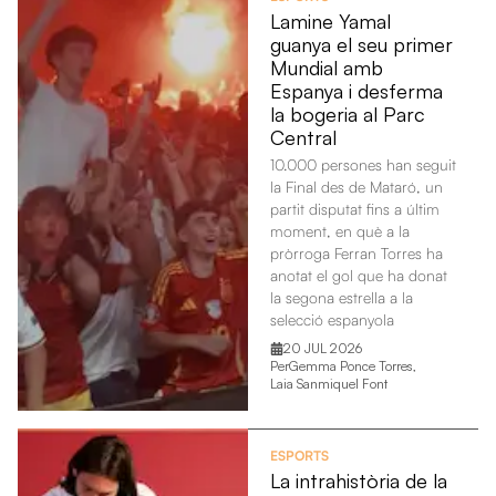
Lamine Yamal
guanya el seu primer
Mundial amb
Espanya i desferma
la bogeria al Parc
Central
10.000 persones han seguit
la Final des de Mataró, un
partit disputat fins a últim
moment, en què a la
pròrroga Ferran Torres ha
anotat el gol que ha donat
la segona estrella a la
selecció espanyola
20 JUL 2026
Per
Gemma Ponce Torres
,
Laia Sanmiquel Font
ESPORTS
La intrahistòria de la