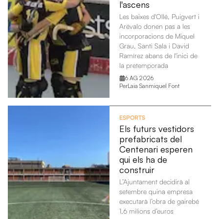
l'ascens
Les baixes d'Ollé, Puigvert i
Arévalo donen pas a les
incorporacions de Miquel
Grau, Santi Sala i David
Ramírez abans de l'inici de
la pretemporada
6 AG 2026
Per
Laia Sanmiquel Font
ESPORTS
Els futurs vestidors
prefabricats del
Centenari esperen
qui els ha de
construir
L’Ajuntament decidirà al
setembre quina empresa
executarà l’obra de gairebé
1,6 milions d’euros