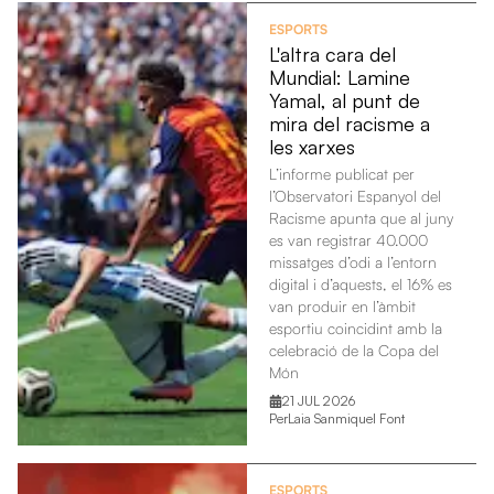
ESPORTS
L'altra cara del
Mundial: Lamine
Yamal, al punt de
mira del racisme a
les xarxes
L’informe publicat per
l’Observatori Espanyol del
Racisme apunta que al juny
es van registrar 40.000
missatges d’odi a l’entorn
digital i d’aquests, el 16% es
van produir en l’àmbit
esportiu coincidint amb la
celebració de la Copa del
Món
21 JUL 2026
Per
Laia Sanmiquel Font
ESPORTS