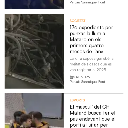
Per
Laia Sanmiquel Font
SOCIETAT
176 expedients per
punxar la llum a
Mataró en els
primers quatre
mesos de l’any
La xifra suposa gairebé la
meitat dels casos que es
van registrar al 2025
6 AG 2026
Per
Laia Sanmiquel Font
ESPORTS
El masculí del CH
Mataró busca fer el
pas endavant que el
porti a lluitar per