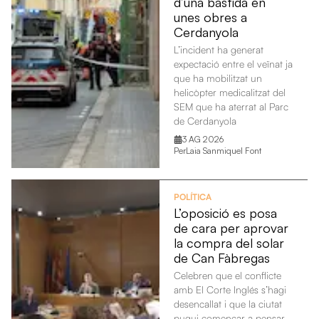
d’una bastida en
unes obres a
Cerdanyola
L’incident ha generat
expectació entre el veïnat ja
que ha mobilitzat un
helicòpter medicalitzat del
SEM que ha aterrat al Parc
de Cerdanyola
3 AG 2026
Per
Laia Sanmiquel Font
POLÍTICA
L’oposició es posa
de cara per aprovar
la compra del solar
de Can Fàbregas
Celebren que el conflicte
amb El Corte Inglés s’hagi
desencallat i que la ciutat
pugui començar a pensar