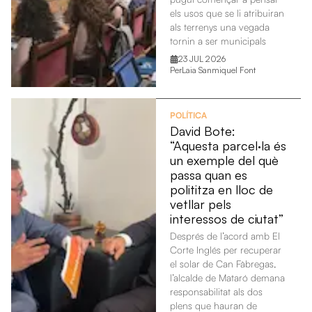
els usos que se li atribuiran
als terrenys una vegada
tornin a ser municipals
23 JUL 2026
Per
Laia Sanmiquel Font
POLÍTICA
David Bote:
“Aquesta parcel·la és
un exemple del què
passa quan es
polititza en lloc de
vetllar pels
interessos de ciutat”
Després de l’acord amb El
Corte Inglés per recuperar
el solar de Can Fàbregas,
l’alcalde de Mataró demana
responsabilitat als dos
plens que hauran de