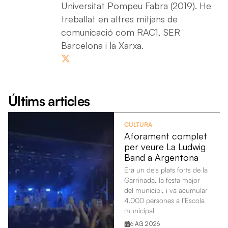
Universitat Pompeu Fabra (2019). He
treballat en altres mitjans de
comunicació com RAC1, SER
Barcelona i la Xarxa.
Últims articles
CULTURA
Aforament complet
per veure La Ludwig
Band a Argentona
Era un dels plats forts de la
Garrinada, la festa major
del municipi, i va acumular
4.000 persones a l’Escola
municipal
6 AG 2026