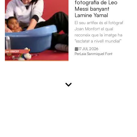
fotografia de Leo
Messi banyant
Lamine Yamal
El seu artífex és el fotògraf
Joan Monfort el qual
reconeix que la imatge ha
“esclatat a nivell mundial”
17 JUL 2026
Per
Laia Sanmiquel Font