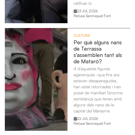
ratificar-lo
23 JUL 2026
Per
Laia Sanmiquel Font
CULTURA
Per què alguns nans
de Terrassa
s'assemblen tant als
de Mataró?
4 d’aquestes figures
egarenques -que fins ara
estaven desaparegudes,
han estat retornades i han
posat de manifest l’enorme
semblança que tenen amb
alguns dels nans de la
capital del Maresme
22 JUL 2026
Per
Laia Sanmiquel Font