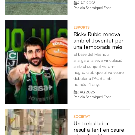
4 AG 2026
Per
Laia Sanmiquel Font
ESPORTS
Ricky Rubio renova
amb el Joventut per
una temporada més
El base del Masnou
allargarà la seva vinculació
amb el conjunt verd-i-
negre, club que el va veure
debutar a l’ACB amb
només 14 anys
3 AG 2026
Per
Laia Sanmiquel Font
SOCIETAT
Un treballador
resulta ferit en caure