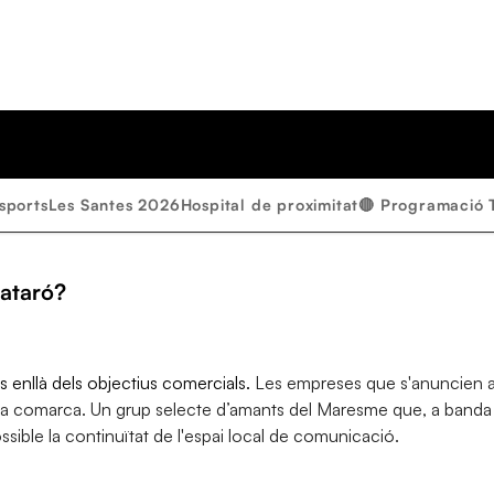
sports
Les Santes 2026
Hospital de proximitat
🔴 Programació 
mataró?
 enllà dels objectius comercials.
Les empreses que s'anuncien 
la comarca. Un grup selecte d’amants del Maresme que, a banda d
ssible la continuïtat de l'espai local de comunicació.