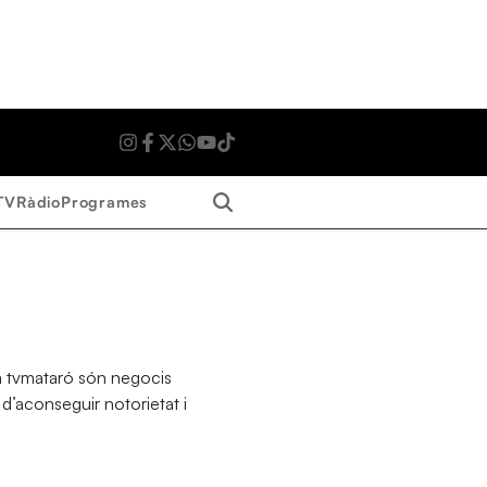
Search
TV
Ràdio
Programes
a tvmataró són negocis
’aconseguir notorietat i