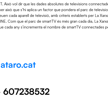
. Això vol dir que les dades absolutes de televisions connect
r això que s’hi aplica un factor que pondera el parc de television
en cada aparell de televisió, amb criteris establerts per La Xarx
l’INE. Com que el parc de smartTV és més gran cada dia, La Xarxa 
 que cada any s’incrementa el nombre de smartTV connectades pe
taro.cat
- 607238532