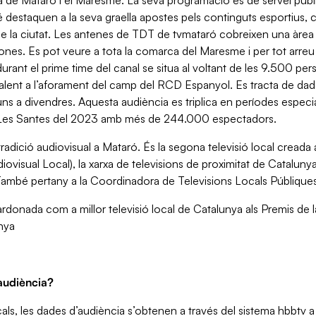
ca de Mataró i el Maresme. La seva programació és de servei públi
destaquen a la seva graella apostes pels continguts esportius, cul
de la ciutat. Les antenes de TDT de tvmataró cobreixen una àre
es. Es pot veure a tota la comarca del Maresme i per tot arreu t
durant el prime time del canal se situa al voltant de les 9.500 
lent a l’aforament del camp del RCD Espanyol. Es tracta de dades
uns a divendres. Aquesta audiència es triplica en períodes espe
Les Santes del 2023 amb més de 244.000 espectadors.
adició audiovisual a Mataró. És la segona televisió local creada 
iovisual Local), la xarxa de televisions de proximitat de Catalu
 També pertany a la Coordinadora de Televisions Locals Públique
rdonada com a millor televisió local de Catalunya als Premis de
nya
audiència?
ocals, les dades d’audiència s’obtenen a través del sistema hbbtv a