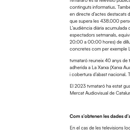
tvmataró és la televisió públi
continguts informatius. També 
en directe d’actes destacats 
que supera les 438.000 person
L’audiència diària acumulada 
espectadors setmanals, equiva
20:00 a 00:00 hores) de dill
concretes com per exemple 
tvmataró reuneix 40 anys de tr
adherida a La Xarxa (Xarxa Aud
i cobertura d’abast nacional.
El 2023 tvmataró ha estat gua
Mercat Audiovisual de Catalu
Com s’obtenen les dades d’
En el cas de les televisions l