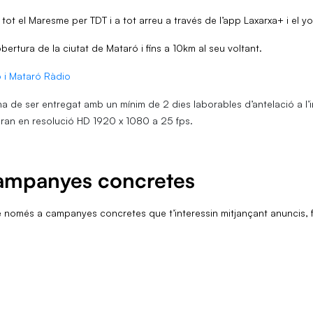
tot el Maresme per TDT i a tot arreu a través de l’app Laxarxa+ i el 
rtura de la ciutat de Mataró i fins a 10km al seu voltant.
ó i Mataró Ràdio
t ha de ser entregat amb un mínim de 2 dies laborables d’antelació a l
aran en resolució HD 1920 x 1080 a 25 fps.
campanyes concretes
e només a campanyes concretes que t’interessin mitjançant anuncis, fa