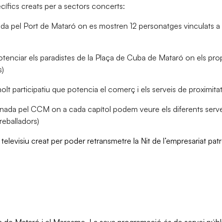
fics creats per a sectors concerts:
da pel Port de Mataró on es mostren 12 personatges vinculats a la 
otenciar els paradistes de la Plaça de Cuba de Mataró on els pr
s)
lt participatiu que potencia el comerç i els serveis de proximitat
inada pel CCM on a cada capítol podem veure els diferents serve
treballadors)
televisiu creat per poder retransmetre la Nit de l’empresariat pa