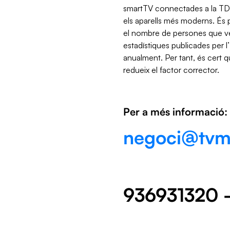
smartTV connectades a la TDT
els aparells més moderns. És pe
el nombre de persones que veu
estadístiques publicades per 
anualment. Per tant, és cert
redueix el factor corrector.
Per a més informació:
negoci@tvma
936931320 