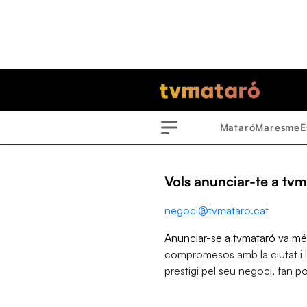
Mataró
Maresme
E
Menu
Vols anunciar-te a tv
negoci@tvmataro.cat
Anunciar-se a tvmataró va més
compromesos amb la ciutat i 
prestigi pel seu negoci, fan po