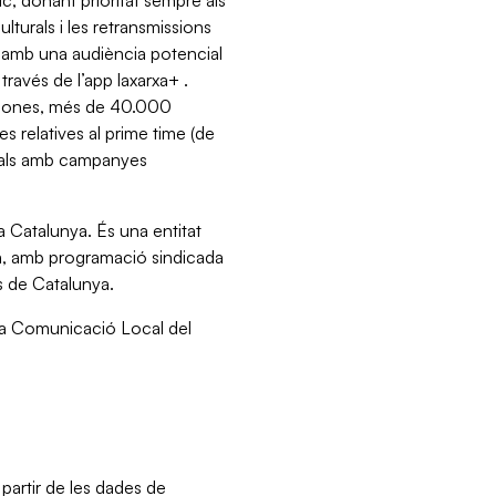
c, donant prioritat sempre als
turals i les retransmissions
a amb una audiència potencial
ravés de l’app laxarxa+ .
persones, més de 40.000
 relatives al prime time (de
cials amb campanyes
a Catalunya. És una entitat
nya, amb programació sindicada
s de Catalunya.
 la Comunicació Local del
 partir de les dades de