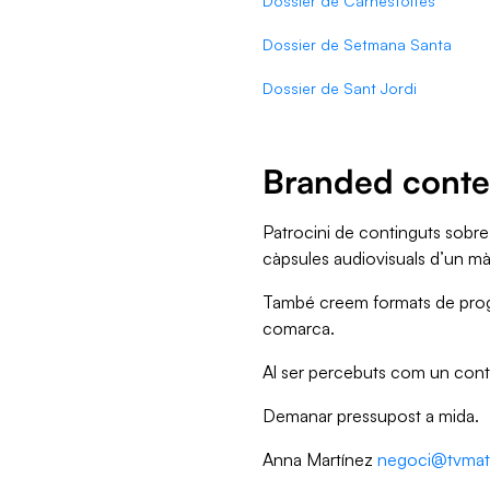
Dossier de Carnestoltes
Dossier de Setmana Santa
Dossier de Sant Jordi
Branded conten
Patrocini de continguts sobre 
càpsules audiovisuals d’un màx
També creem formats de progra
comarca.
Al ser percebuts com un conti
Demanar pressupost a mida.
Anna Martínez
negoci@tvmat