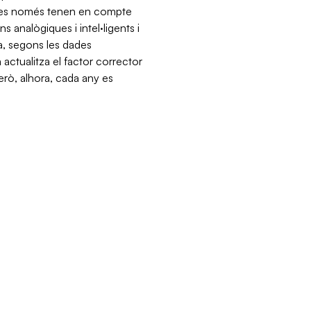
ades només tenen en compte
s analògiques i intel·ligents i
a, segons les dades
actualitza el factor corrector
rò, alhora, cada any es