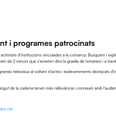
t i programes patrocinats
activitats d’institucions vinculades a la comarca. Busquem i expl
im de 2 minuts que s’emeten dins la graella de tvmataró i a trav
mes televisius al voltant d’actes i esdeveniments destacats d’in
ngut de la cadena tenen més rellevància i connexió amb l’audièn
aro.cat