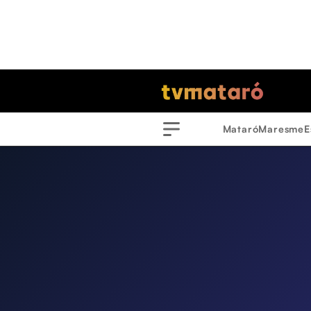
Mataró
Maresme
E
Menu