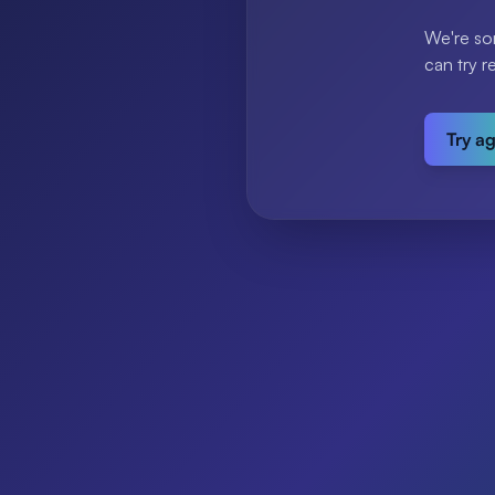
We're so
can try r
Try a